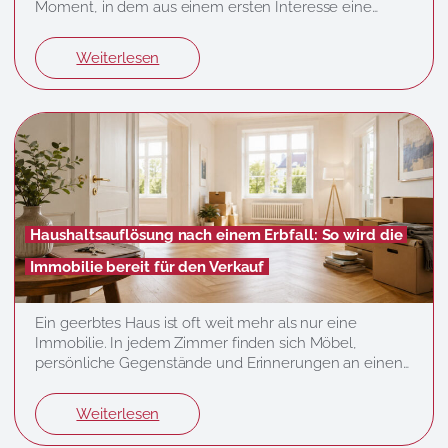
Moment, in dem aus einem ersten Interesse eine
konkrete Kaufabsicht entsteht. Für Eigentümer
bedeutet das jedoch auch organisatorischen Aufwand:
Weiterlesen
Termine müssen abgestimmt, Unterlagen vorbereitet
und Haus oder Wohnung mehrfach in einem
überzeugenden Zustand präsentiert werden. Mit einer
guten Planung lässt…
Haushaltsauflösung nach einem Erbfall: So wird die
Immobilie bereit für den Verkauf
Ein geerbtes Haus ist oft weit mehr als nur eine
Immobilie. In jedem Zimmer finden sich Möbel,
persönliche Gegenstände und Erinnerungen an einen
vertrauten Menschen. Gleichzeitig müssen Erben viele
organisatorische Entscheidungen treffen, wenn das
Weiterlesen
Haus verkauft werden soll. Eine sorgfältig geplante
Haushaltsauflösung schafft Klarheit, entlastet die