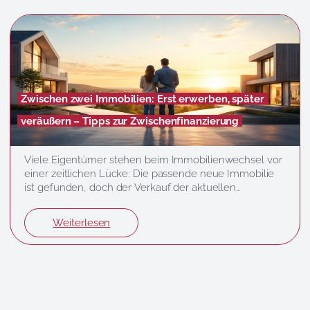
Beteiligten und bildet eine wichtige Grundlage für eine
erfolgreiche…
Zwischen zwei Immobilien: Erst erwerben, später
veräußern – Tipps zur Zwischenfinanzierung
Viele Eigentümer stehen beim Immobilienwechsel vor
einer zeitlichen Lücke: Die passende neue Immobilie
ist gefunden, doch der Verkauf der aktuellen
Immobilie zieht sich noch hin. Genau hier kann eine
Zwischenfinanzierung helfen, um den Kauf der neuen
Weiterlesen
Immobilie bereits zu realisieren, ohne auf den
Verkaufserlös warten zu müssen. Gleichzeitig erfordert
dieses Modell eine sorgfältige Planung, da…