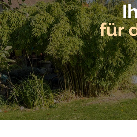
I
für 