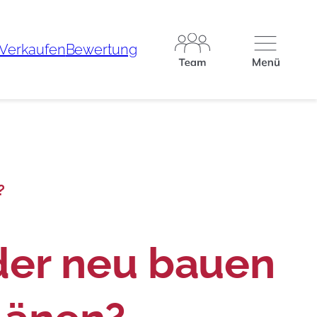
Verkau­fen
Bewer­tung
?
der neu bauen