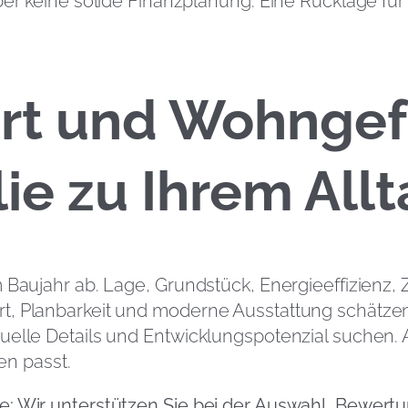
ber keine solide Finanzplanung. Eine Rücklage für
rt und Wohngef
ie zu Ihrem Allt
m Baujahr ab. Lage, Grundstück, Energieeffizienz
t, Planbarkeit und moderne Ausstattung schätze
uelle Details und Entwicklungspotenzial suchen. 
en passt.
e: Wir unterstützen Sie bei der Auswahl, Bewert