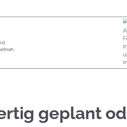
st.
eitnah.
rtig geplant od