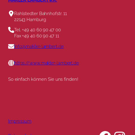
Rahlstedter Bahnhofstr. 11
22143 Hamburg
Tel. +49 40 60 90 47 00
Fax +49 40 60 90 47 11
info@makler-lambert.de
https://www.makler-lambert.de
So einfach können Sie uns finden!
© Wordliner and HouseToSpot Maps
|
Map data from
OpenStreetMap
Impressum